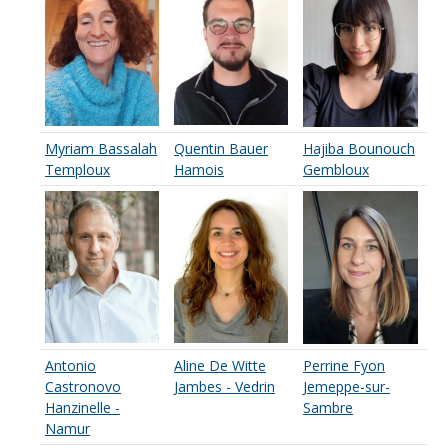
Myriam Bassalah
Quentin Bauer
Hajiba Bounouch
Temploux
Hamois
Gembloux
Antonio
Aline De Witte
Perrine Fyon
Castronovo
Jambes - Vedrin
Jemeppe-sur-
Hanzinelle -
Sambre
Namur