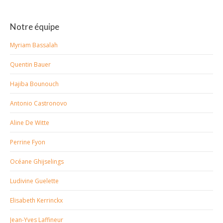
Notre équipe
Myriam Bassalah
Quentin Bauer
Hajiba Bounouch
Antonio Castronovo
Aline De Witte
Perrine Fyon
Océane Ghijselings
Ludivine Guelette
Elisabeth Kerrinckx
Jean-Yves Laffineur