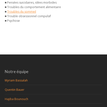
■ Pensées suicidaires, idées morbides
■ Troubles du comportement alimentaire
■
Troubles du sommeil
■ Trouble obsessionnel compulsif
■ Psychose
Notre équipe
Myriam Bassalah
Quentin Bauer
Hajiba Bounouch