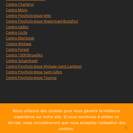
Centre Charleroi
Centre Mons
Centre Psychologique Jette
Centre Psychologique Watermael-Boitsfort
Centre Ixelles
Centre Uccle
Centre Etterbeek
Centre Woluwe
Centre Forest
Centre 1000 Bruxelles
Centre Schaerbeek
Centre Psychologique Woluwe-Saint-Lambert
Centre Psychologique Saint-Gilles
Centre Psychologique Tournai
Menu
Nous utilisons des cookies pour vous garantir la meilleure
expérience sur notre site. Si vous continuez à utiliser ce
Copyright © 2010, 2026
Centre d'Hypnose et d'Hypnothérapie
dernier, nous considérerons que vous acceptez l'utilisation des
Charleroi
, tous droits réservés.
cookies.
Powered by
Privium – Des services qui soutiennent vos soins. Pour