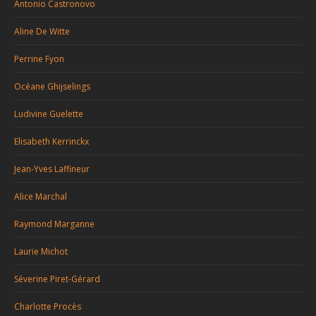
Antonio Castronovo
Aline De Witte
Perrine Fyon
Océane Ghijselings
Ludivine Guelette
Elisabeth Kerrinckx
Jean-Yves Laffineur
Alice Marchal
Raymond Marganne
Laurie Michot
Séverine Piret-Gérard
Charlotte Procès