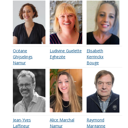
Océane
Ludivine Guelette
Elisabeth
Ghijselings
Eghezée
Kerrinckx
Namur
Bouge
Jean-Yves
Alice Marchal
Raymond
Laffineur
Namur
Marganne