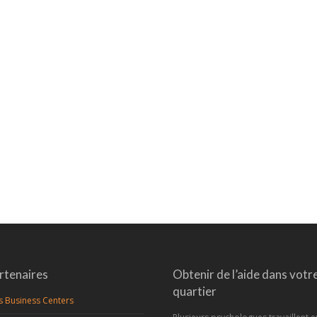
rtenaires
Obtenir de l’aide dans votr
quartier
s Business Centers