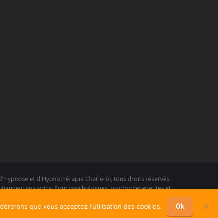
d'Hypnose et d'Hypnothérapie Charleroi
, tous droits réservés.
outiennent vos soins. Pour psychologues, psychotherapeutes et
hypnotherapeutes.
idérerons que vous acceptez l'utilisation des cookies.
RGPD - Politique de Protection de la Vie Privée
Ok