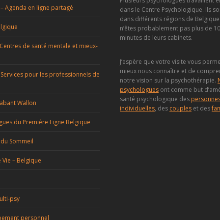
Plusieurs psychologues travaillent
– Agenda en ligne partagé
dans le Centre Psychologique. Ils so
dans différents régions de Belgique
lgique
n’êtes probablement pas plus de 10
minutes de leurs cabinets.
 Centres de santé mentale et mieux-
J’espère que votre visite vous perm
mieux nous connaître et de compr
 Services pour les professionnels de
notre vision sur la psychothérapie.
psychologues
ont comme but d’amél
santé psychologique des
personne
abant Wallon
individuelles
, des
couples
et des
fam
gues du Première Ligne Belgique
 du Sommeil
 Vie – Belgique
lti-psy
ement personnel