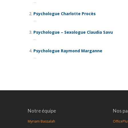
...
Psychologue Charlotte Procès
...
Psychologue – Sexologue Claudia Savu
...
Psychologue Raymond Marganne
...
Notre équipe
Nos pa
Myriam Bassalah
OfficePlu