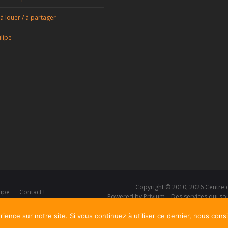
à louer / à partager
lipe
Copyright © 2010, 2026
Centre 
ipe
Contact !
Powered by
Privium – Des services qui s
ience sur notre site. Si vous continuez à utiliser ce dernier, nous cons