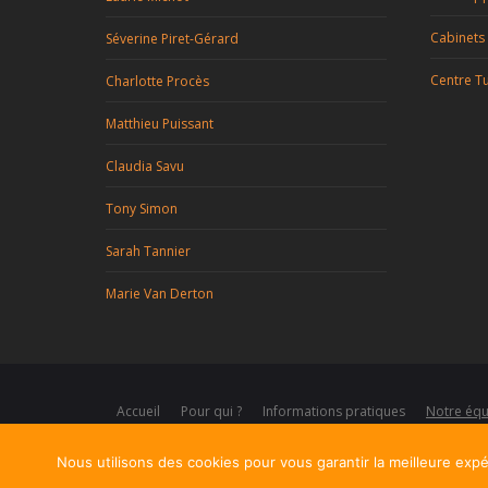
Cabinets 
Séverine Piret-Gérard
Centre Tu
Charlotte Procès
Matthieu Puissant
Claudia Savu
Tony Simon
Sarah Tannier
Marie Van Derton
Accueil
Pour qui ?
Informations pratiques
Notre équ
Blog
Nous utilisons des cookies pour vous garantir la meilleure expér