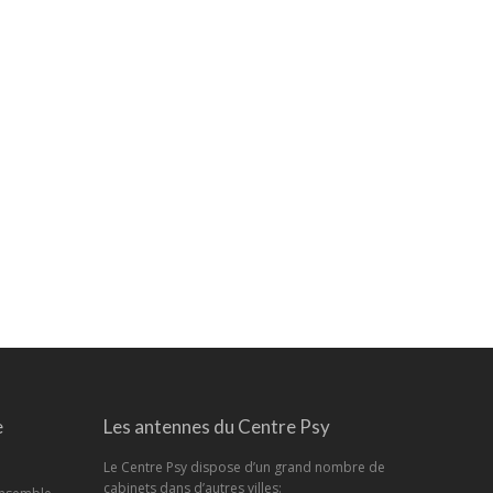
e
Les antennes du Centre Psy
Le Centre Psy dispose d’un grand nombre de
cabinets dans d’autres villes: