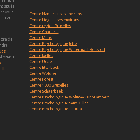
 ensemble
nt situés
 et vous
Centre Namur et ses environs
 ou 20
Centre Liège et ses environs
Centre région Bruxelles
Centre Charleroi
Centre Mons
ettra de
Centre Psychologique Jette
endre
Centre Psychologique Watermael-Boitsfort
Nos
Centre Ixelles
iorer la
Centre Uccle
s
Centre Etterbeek
illes
.
Centre Woluwe
Centre Forest
Centre 1000 Bruxelles
Centre Schaerbeek
Centre Psychologique Woluwe-Saint-Lambert
Centre Psychologique Saint-Gilles
Centre Psychologique Tournai