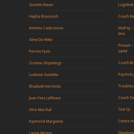
Quentin Bauer
Logidesk 
Hajiba Bounouch
Coach Be
Antonio Castronovo
VitaPsy –
être
Aline De Witte
Privium –
santé
Perrine Fyon
Coach Br
Océane Ghijselings
Psycholo
Ludivine Guelette
Troubles
Elisabeth Kerrinckx
Coach De
Jean-Yves Laffineur
Test Qi
Alice Marchal
Centre mu
Raymond Marganne
Développ
Laurie Michot