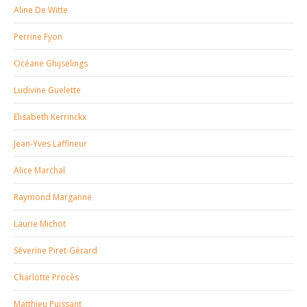
Aline De Witte
Perrine Fyon
Océane Ghijselings
Ludivine Guelette
Elisabeth Kerrinckx
Jean-Yves Laffineur
Alice Marchal
Raymond Marganne
Laurie Michot
Séverine Piret-Gérard
Charlotte Procès
Matthieu Puissant