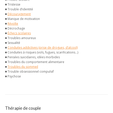
■ Tristesse
■ Trouble d’identité
■
Découragement
■ Manque de motivation
■
Révolte
■ Décrochage
■
Échecs scolaires
■ Troubles amoureux
■ Sexualité
■
Conduites addictives (prise de drogues, d’alcool)
■ Conduites à risques (vols, fugues, scarifications…)
■ Pensées suicidaires, idées morbides
■ Troubles du comportement alimentaire
■
Troubles du sommeil
■ Trouble obsessionnel compulsif
■ Psychose
Thérapie de couple