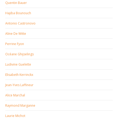
Quentin Bauer
Hajiba Bounouch
Antonio Castronovo
Aline De Witte
Perrine Fyon
Océane Ghijselings
Ludivine Guelette
Elisabeth Kerrinckx
Jean-Yves Laffineur
Alice Marchal
Raymond Marganne
Laurie Michot