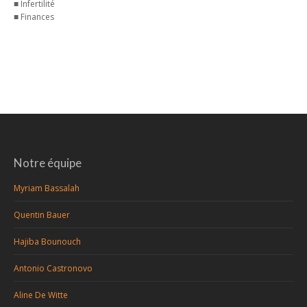
■ Infertilité
■ Finances
Notre équipe
Myriam Bassalah
Quentin Bauer
Hajiba Bounouch
Antonio Castronovo
Aline De Witte