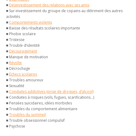
■
Désinvestissement des relations avec ses amis
■ Sur-investissement du groupe de copains au détriment des autres
activités
■
Comportements violents
■ Baisse des résultats scolaires importante
■ Phobie scolaire
■ Tristesse
■ Trouble d’identité
■
Découragement
■ Manque de motivation
■
Révolte
■ Décrochage
■
Échecs scolaires
■ Troubles amoureux
■ Sexualité
■
Conduites addictives (prise de drogues, d’alcool)
■ Conduites à risques (vols, fugues, scarifications…)
■ Pensées suicidaires, idées morbides
■ Troubles du comportement alimentaire
■
Troubles du sommeil
■ Trouble obsessionnel compulsif
■ Psychose