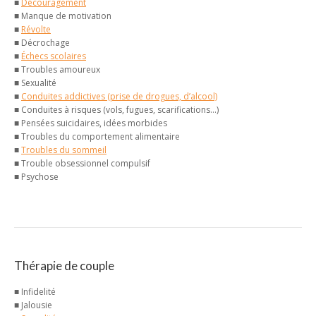
■
Découragement
■ Manque de motivation
■
Révolte
■ Décrochage
■
Échecs scolaires
■ Troubles amoureux
■ Sexualité
■
Conduites addictives (prise de drogues, d’alcool)
■ Conduites à risques (vols, fugues, scarifications…)
■ Pensées suicidaires, idées morbides
■ Troubles du comportement alimentaire
■
Troubles du sommeil
■ Trouble obsessionnel compulsif
■ Psychose
Thérapie de couple
■ Infidelité
■ Jalousie