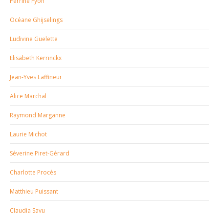
Perrine Fyon
Océane Ghijselings
Ludivine Guelette
Elisabeth Kerrinckx
Jean-Yves Laffineur
Alice Marchal
Raymond Marganne
Laurie Michot
Séverine Piret-Gérard
Charlotte Procès
Matthieu Puissant
Claudia Savu