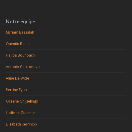
Notre équipe
Myriam Bassalah
Quentin Bauer
Hajiba Bounouch
Antonio Castronovo
Aline De Witte
Perrine Fyon
Océane Ghijselings
Ludivine Guelette
Elisabeth Kerrinckx