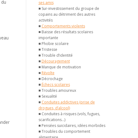
s du
ses amis
■ Sur-investissement du groupe de
copains au détriment des autres
activités
■
Comportements violents
■ Baisse des résultats scolaires
iveau
importante
■ Phobie scolaire
■ Tristesse
■ Trouble d’identité
■
Découragement
■ Manque de motivation
■
Révolte
■ Décrochage
■
Échecs scolaires
■ Troubles amoureux
■ Sexualité
■
Conduites addictives (prise de
drogues, d’alcool)
■ Conduites à risques (vols, fugues,
e
scarifications…)
ander
■ Pensées suicidaires, idées morbides
■ Troubles du comportement
alimentaire