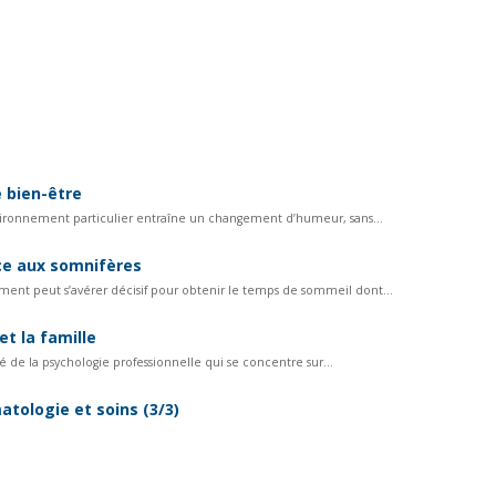
e bien-être
nvironnement particulier entraîne un changement d’humeur, sans...
ce aux somnifères
tement peut s’avérer décisif pour obtenir le temps de sommeil dont...
et la famille
té de la psychologie professionnelle qui se concentre sur...
atologie et soins (3/3)