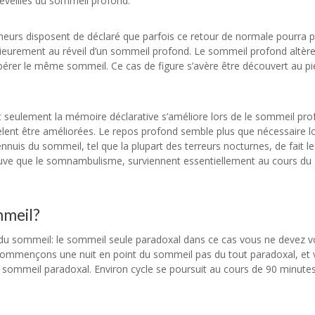
réveillés du sommeil profond.
cheurs disposent de déclaré que parfois ce retour de normale pourra 
eurement au réveil d’un sommeil profond. Le sommeil profond altère
érer le même sommeil. Ce cas de figure s’avère être découvert au pi
t seulement la mémoire déclarative s’améliore lors de le sommeil pr
èlent être améliorées. Le repos profond semble plus que nécessaire l
nnuis du sommeil, tel que la plupart des terreurs nocturnes, de fait le
ouve que le somnambulisme, surviennent essentiellement au cours du
mmeil?
 du sommeil: le sommeil seule paradoxal dans ce cas vous ne devez 
mmençons une nuit en point du sommeil pas du tout paradoxal, et v
sommeil paradoxal. Environ cycle se poursuit au cours de 90 minute