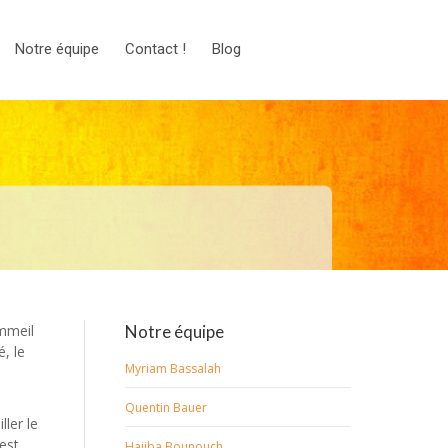
Notre équipe
Contact !
Blog
ommeil
Notre équipe
, le
Myriam Bassalah
Quentin Bauer
ler le
est
Hajiba Bounouch