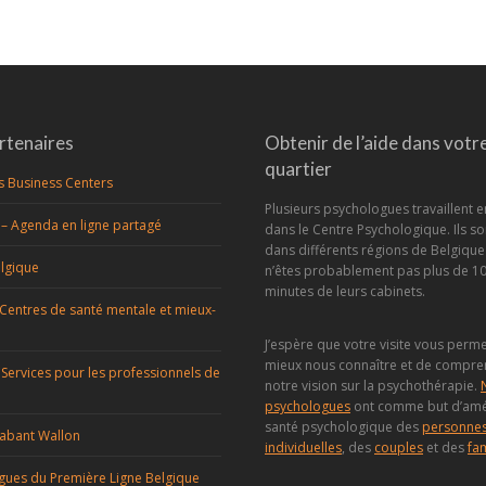
rtenaires
Obtenir de l’aide dans votr
quartier
s Business Centers
Plusieurs psychologues travaillent
– Agenda en ligne partagé
dans le Centre Psychologique. Ils so
dans différents régions de Belgique
lgique
n’êtes probablement pas plus de 10
minutes de leurs cabinets.
 Centres de santé mentale et mieux-
J’espère que votre visite vous perm
mieux nous connaître et de compr
 Services pour les professionnels de
notre vision sur la psychothérapie.
psychologues
ont comme but d’amél
santé psychologique des
personne
abant Wallon
individuelles
, des
couples
et des
fam
gues du Première Ligne Belgique