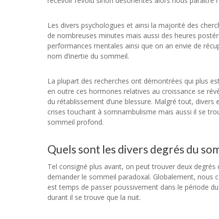
recevoir révolu sinon désorientés alors nous paraître 
Les divers psychologues et ainsi la majorité des cher
de nombreuses minutes mais aussi des heures postéri
performances mentales ainsi que on an envie de récup
nom d’inertie du sommeil.
La plupart des recherches ont démontrées qui plus es
en outre ces hormones relatives au croissance se rév
du rétablissement d’une blessure. Malgré tout, divers e
crises touchant à somnambulisme mais aussi il se tr
sommeil profond.
Quels sont les divers degrés du so
Tel consigné plus avant, on peut trouver deux degrés
demander le sommeil paradoxal. Globalement, nous co
est temps de passer poussivement dans le période du 
durant il se trouve que la nuit.