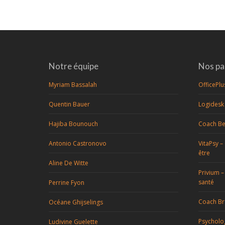
Notre équipe
Nos pa
Myriam Bassalah
OfficePlu
Quentin Bauer
Logidesk 
Hajiba Bounouch
Coach Be
Antonio Castronovo
VitaPsy –
être
Aline De Witte
Privium –
santé
Perrine Fyon
Coach Br
Océane Ghijselings
Psycholo
Ludivine Guelette