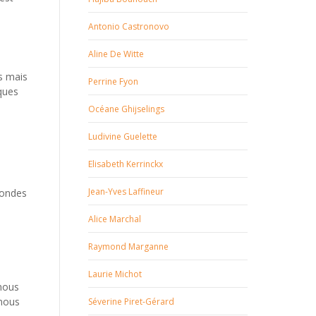
Antonio Castronovo
Aline De Witte
ps mais
Perrine Fyon
lques
Océane Ghijselings
Ludivine Guelette
Elisabeth Kerrinckx
Jean-Yves Laffineur
 ondes
Alice Marchal
Raymond Marganne
Laurie Michot
nous
 nous
Séverine Piret-Gérard