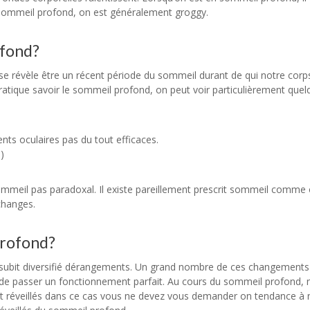
 du sommeil profond, on est généralement groggy.
ofond?
 se révèle être un récent période du sommeil durant de qui notre cor
pratique savoir le sommeil profond, on peut voir particulièrement que
ts oculaires pas du tout efficaces.
)
mmeil pas paradoxal. Il existe pareillement prescrit sommeil comme
changes.
 profond?
 subit diversifié dérangements. Un grand nombre de ces changements
 de passer un fonctionnement parfait. Au cours du sommeil profond, 
t réveillés dans ce cas vous ne devez vous demander on tendance à