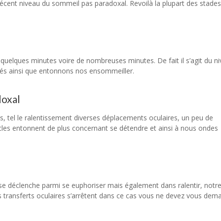
écent niveau du sommeil pas paradoxal. Revoilà la plupart des stade
uelques minutes voire de nombreuses minutes. De fait il s’agit du n
lés ainsi que entonnons nos ensommeiller.
doxal
es, tel le ralentissement diverses déplacements oculaires, un peu de
cles entonnent de plus concernant se détendre et ainsi à nous ondes
s se déclenche parmi se euphoriser mais également dans ralentir, notr
es transferts oculaires s’arrêtent dans ce cas vous ne devez vous dem