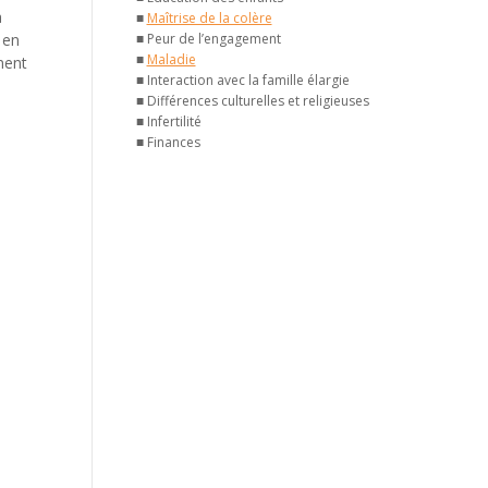
a
■
Maîtrise de la colère
 en
■ Peur de l’engagement
■
Maladie
ment
■ Interaction avec la famille élargie
■ Différences culturelles et religieuses
■ Infertilité
■ Finances