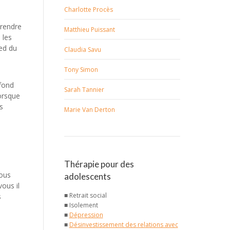
Charlotte Procès
prendre
Matthieu Puissant
 les
ed du
Claudia Savu
Tony Simon
ofond
Sarah Tannier
orsque
s
Marie Van Derton
Thérapie pour des
vous
adolescents
ous il
■ Retrait social
s
■ Isolement
■
Dépression
■
Désinvestissement des relations avec