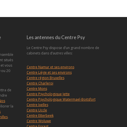
e
Les antennes du Centre Psy
Le Centre Psy dispose d’un grand nombre de
cabinets dans d’autres villes:
 ensemble
nt situés
 et vous
Centre Namur et ses environs
 ou 20
Centre Liège et ses environs
Centre région Bruxelles
Centre Charleroi
Centre Mons
ettra de
Centre Psychologique Jette
endre
Centre Psychologique Watermael-Boitsfort
Nos
Centre Ixelles
iorer la
Centre Uccle
s
Centre Etterbeek
illes
.
Centre Woluwe
Centre Forest