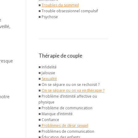
■
Troubles du sommeil
■ Trouble obsessionnel compulsif
■ Psychose
e
eillé,
Thérapie de couple
presque
■ Infidelité
■ Jalousie
■
Sexualité
■ On se sépare ou on se rechoisit ?
■
On se sépare ou on va en thérapie ?
notre
■ Problème d’intimité affective ou
physique
■ Problème de communication
■ Manque d’intimité
■ Confiance
■
Problèmes de désir sexuel
■ Problèmes de communication
■ Éducation des enfants