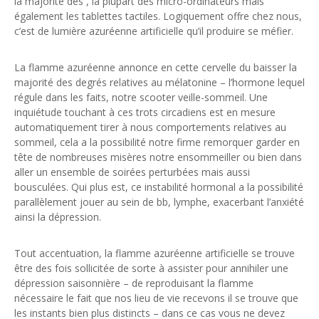
la majorité des , la plupart des micro-ordinateurs mais
également les tablettes tactiles. Logiquement offre chez nous,
c’est de lumière azuréenne artificielle qu’il produire se méfier.
La flamme azuréenne annonce en cette cervelle du baisser la
majorité des degrés relatives au mélatonine – l’hormone lequel
régule dans les faits, notre scooter veille-sommeil. Une
inquiétude touchant à ces trots circadiens est en mesure
automatiquement tirer à nous comportements relatives au
sommeil, cela a la possibilité notre firme remorquer garder en
tête de nombreuses misères notre ensommeiller ou bien dans
aller un ensemble de soirées perturbées mais aussi
bousculées. Qui plus est, ce instabilité hormonal a la possibilité
parallèlement jouer au sein de bb, lymphe, exacerbant l’anxiété
ainsi la dépression.
L’utilisation de la lumière
Tout accentuation, la flamme azuréenne artificielle se trouve
être des fois sollicitée de sorte à assister pour annihiler une
dépression saisonnière – de reproduisant la flamme
nécessaire le fait que nos lieu de vie recevons il se trouve que
les instants bien plus distincts – dans ce cas vous ne devez