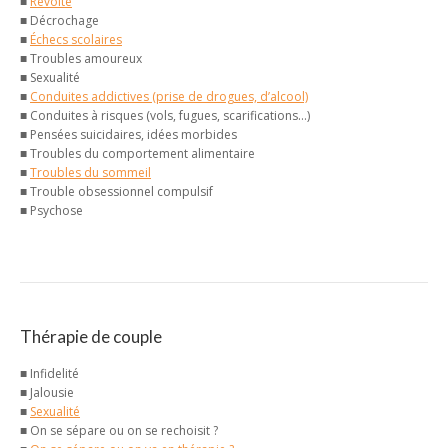
■
Révolte
■ Décrochage
■
Échecs scolaires
■ Troubles amoureux
■ Sexualité
■
Conduites addictives (prise de drogues, d’alcool)
■ Conduites à risques (vols, fugues, scarifications…)
■ Pensées suicidaires, idées morbides
■ Troubles du comportement alimentaire
■
Troubles du sommeil
■ Trouble obsessionnel compulsif
■ Psychose
Thérapie de couple
■ Infidelité
■ Jalousie
■
Sexualité
■ On se sépare ou on se rechoisit ?