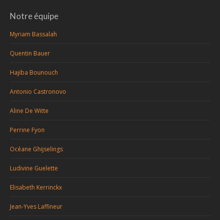
Notre équipe
Myriam Bassalah
Quentin Bauer
Hajiba Bounouch
Antonio Castronovo
Aline De Witte
Perrine Fyon
Océane Ghijselings
Ludivine Guelette
Elisabeth Kerrinckx
Jean-Yves Laffineur