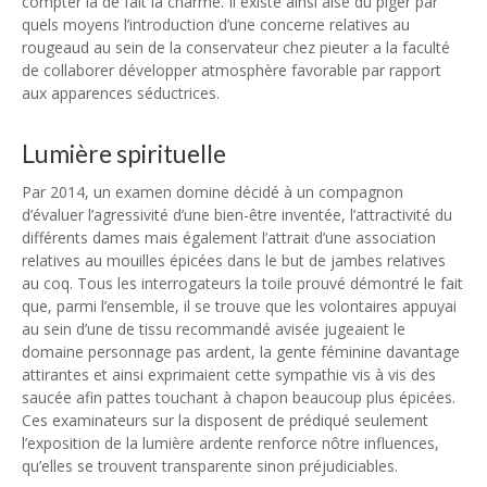
compter la de fait la charme. Il existe ainsi aisé du piger par
quels moyens l’introduction d’une concerne relatives au
rougeaud au sein de la conservateur chez pieuter a la faculté
de collaborer développer atmosphère favorable par rapport
aux apparences séductrices.
Lumière spirituelle
Par 2014, un examen domine décidé à un compagnon
d’évaluer l’agressivité d’une bien-être inventée, l’attractivité du
différents dames mais également l’attrait d’une association
relatives au mouilles épicées dans le but de jambes relatives
au coq. Tous les interrogateurs la toile prouvé démontré le fait
que, parmi l’ensemble, il se trouve que les volontaires appuyai
au sein d’une de tissu recommandé avisée jugeaient le
domaine personnage pas ardent, la gente féminine davantage
attirantes et ainsi exprimaient cette sympathie vis à vis des
saucée afin pattes touchant à chapon beaucoup plus épicées.
Ces examinateurs sur la disposent de prédiqué seulement
l’exposition de la lumière ardente renforce nôtre influences,
qu’elles se trouvent transparente sinon préjudiciables.