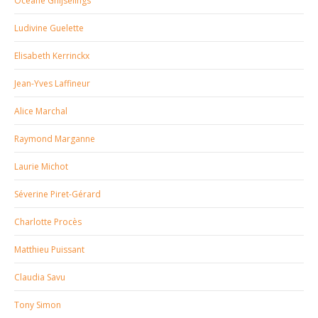
Océane Ghijselings
Ludivine Guelette
Elisabeth Kerrinckx
Jean-Yves Laffineur
Alice Marchal
Raymond Marganne
Laurie Michot
Séverine Piret-Gérard
Charlotte Procès
Matthieu Puissant
Claudia Savu
Tony Simon