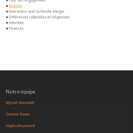
■ Peur de l’engagement
■
Maladie
■ Interaction avec la famille élargie
■ Différences culturelles et religieuses
■ Infertilité
■ Finances
Notre équipe
Myriam Bassalah
Quentin Bauer
Hajiba Bounouch