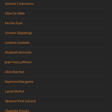
Antonio Castronovo
Aline De Witte
Perrine Fyon
Océane Ghijselings
Ludivine Guelette
Elisabeth Kerrinckx
Jean-Yves Laffineur
Alice Marchal
Raymond Marganne
Laurie Michot
Séverine Piret-Gérard
Charlotte Procès