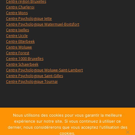
Centre région Bruxelles
Centre Charleroi
Centre Mons
Centre Psychologique Jette
Centre Psychologique Watermael-Boitsfort
Centre Ixelles
Centre Uccle
Centre Etterbeek
Centre Woluwe
Centre Forest
Centre 1000 Bruxelles
Centre Schaerbeek
Centre Psychologique Woluwe-Saint-Lambert
Centre Psychologique Saint-Gilles
Centre Psychologique Tournai
Menu
Nous utilisons des cookies pour vous garantir la meilleure
expérience sur notre site. Si vous continuez à utiliser ce
Copyright © 2010, 2026
Centre d'Hypnose et d'Hypnothérapie
dernier, nous considérerons que vous acceptez l'utilisation des
Charleroi
, tous droits réservés.
cookies.
Powered by
Privium – Des services qui soutiennent vos soins. Pour