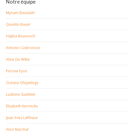
Notre équipe
Myriam Bassalah
Quentin Bauer
Hajiba Bounouch
Antonio Castronovo
Aline De Witte
Perrine Fyon
Océane Ghijselings
Ludivine Guelette
Elisabeth Kerrinckx
Jean-Yves Laffineur
Alice Marchal