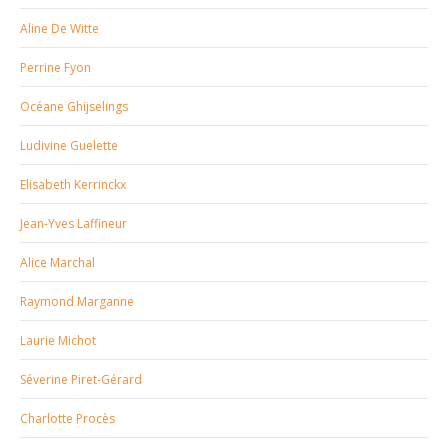
Aline De Witte
Perrine Fyon
Océane Ghijselings
Ludivine Guelette
Elisabeth Kerrinckx
Jean-Yves Laffineur
Alice Marchal
Raymond Marganne
Laurie Michot
Séverine Piret-Gérard
Charlotte Procès