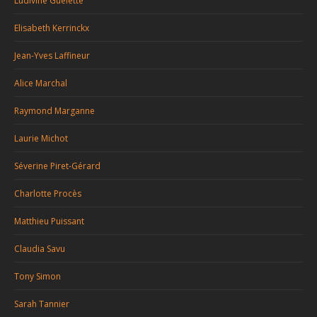
Ludivine Guelette
Elisabeth Kerrinckx
Jean-Yves Laffineur
Alice Marchal
Raymond Marganne
Laurie Michot
Séverine Piret-Gérard
Charlotte Procès
Matthieu Puissant
Claudia Savu
Tony Simon
Sarah Tannier