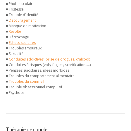
■ Phobie scolaire
■ Tristesse
■ Trouble d’identité
■
Découragement
■ Manque de motivation
■
Révolte
■ Décrochage
■
Échecs scolaires
■ Troubles amoureux
■ Sexualité
■
Conduites addictives (prise de drogues, d’alcool)
■ Conduites à risques (vols, fugues, scarifications…)
■ Pensées suicidaires, idées morbides
■ Troubles du comportement alimentaire
■
Troubles du sommeil
■ Trouble obsessionnel compulsif
■ Psychose
Thérapie de couple